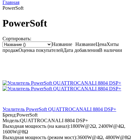
Главная
PowerSoft
PowerSoft
Сортировать:
Название
Название
Цена
Хиты
продаж
Оценка
покупателей
Дата добавления
В наличии
Усилитель PowerSoft QUATTROCANALI 8804 DSP+
Бренд:
PowerSoft
Модель:
QUATTROCANALI 8804 DSP+
Выходная мощность (на канал):
1800W@2Ω, 2400W@4Ω,
1600W@8Ω
Выходная мощность (режим мост):
3600W@4Ω, 4800W@8Ω