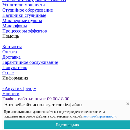
Усилители мощности
Студийное оборудование
Наушники студийные
Микшерные пульты
Микрофоны
Процессоры эффектов
Помощь
Контакты
Оплата
Доставка
Гарантийное обслуживание
Покупателю
О нас
Информация
«АкустикТрейд»
Новости
График работы: пн-пт 09.00-18.00
Политика персональных данных
Этот веб-сайт использует cookie-файлы.
Мы сохраняем файлы cookie: это помогает сайту работать
При использовании данного сайта вы подтверждаете свое согласие на
лучше. Если Вы продолжите использовать сайт, мы будем
использование cookie-файлов в соответствии с нашей
политикой приватности
.
считать, что Вас это устраивает.
Подтверждаю
Хорошо