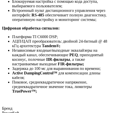
Блокируемая настройка с помощью кода доступа,
выбираемого пользователем;
Встроенный пульт дистанционного управления через
интерфейс
RS-485
обеспечивает полную диагностику,
оперативную настройку и мониторинг системы;
Цифровая обработка сигналов:
Платформа TI C6000 DSP;
АЦП/ЦАП преобразователь: двойной 24-битный @ 48
кГц архитектура
Tandem®;
Независимые входные/выходные эквалайзеры на
каждый канал, обеспечивающие
PEQ
, приподнятый
косинус, полочные
IIR-фильтры
, а также
настраиваемые выходные
FIR-фильтры;
Задержка до 100 мс для выравнивания по времени;
Active DampingControl™
для компенсации длины
кабеля;
Пиковое, среднеквадратичное напряжение,
среднеквадратичное значение тока, лимитеры
TruePower™;
Бренд
PowerSoft