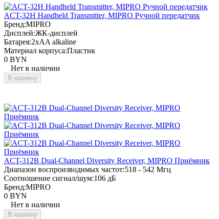
ACT-32H Handheld Transmitter, MIPRO Ручной передатчик
Бренд:
MIPRO
Дисплей:
ЖК-дисплей
Батарея:
2xAA alkaline
Материал корпуса:
Пластик
0 BYN
Нет в наличии
В корзину
ACT-312B Dual-Channel Diversity Receiver, MIPRO Приёмник
Диапазон воспроизводимых частот:
518 - 542 Мгц
Соотношение сигнал/шум:
106 дБ
Бренд:
MIPRO
0 BYN
Нет в наличии
В корзину