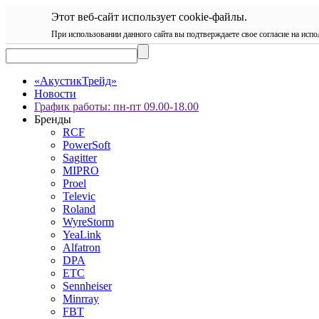
Этот веб-сайт использует cookie-файлы.
При использовании данного сайта вы подтверждаете свое согласие на испо
«АкустикТрейд»
Новости
График работы: пн-пт 09.00-18.00
Бренды
RCF
PowerSoft
Sagitter
MIPRO
Proel
Televic
Roland
WyreStorm
YeaLink
Alfatron
DPA
ETC
Sennheiser
Minrray
FBT