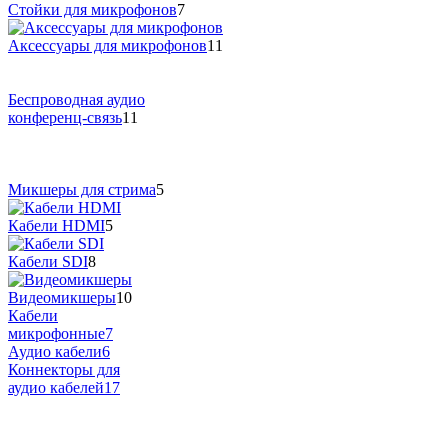
Стойки для микрофонов
7
Аксессуары для микрофонов
11
Беспроводная аудио
конференц-связь
11
Микшеры для стрима
5
Кабели HDMI
5
Кабели SDI
8
Видеомикшеры
10
Кабели
микрофонные
7
Аудио кабели
6
Коннекторы для
аудио кабелей
17