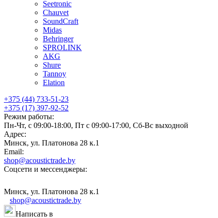
Seetronic
Chauvet
SoundCraft
Midas
Behringer
SPROLINK
AKG
Shure
Tannoy
Elation
+375 (44) 733-51-23
+375 (17) 397-92-52
Режим работы:
Пн-Чт, с 09:00-18:00, Пт с 09:00-17:00, Сб-Вс выходной
Адрес:
Минск, ул. Платонова 28 к.1
Email:
shop@acoustictrade.by
Соцсети и мессенджеры:
Минск, ул. Платонова 28 к.1
shop@acoustictrade.by
Написать в