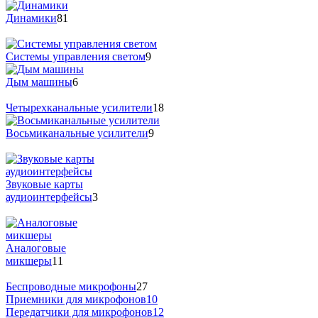
Динамики
81
Системы управления светом
9
Дым машины
6
Четырехканальные усилители
18
Восьмиканальные усилители
9
Звуковые карты
аудиоинтерфейсы
3
Аналоговые
микшеры
11
Беспроводные микрофоны
27
Приемники для микрофонов
10
Передатчики для микрофонов
12