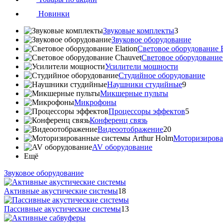
Новинки
Звуковые комплекты
3
Звуковое оборудование
Световое оборудование E
Cветовое оборудование
Усилители мощности
Студийное оборудование
Наушники студийные
9
Микшерные пульты
Микрофоны
Процессоры эффектов
5
Конференц связь
Видеоотображение
20
Моторизирова
AV оборудование
Ещё
Звуковое оборудование
Активные акустические системы
18
Пассивные акустические системы
13