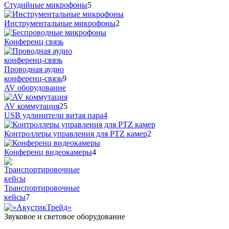
Студийные микрофоны
5
Инструментальные микрофоны
2
Конференц связь
Проводная аудио
конференц-связь
9
AV оборудование
AV коммутация
25
USB удлинители витая пара
4
Контроллеры управления для PTZ камер
2
Конференц видеокамеры
4
Транспортировочные
кейсы
7
Звуковое и световое оборудование