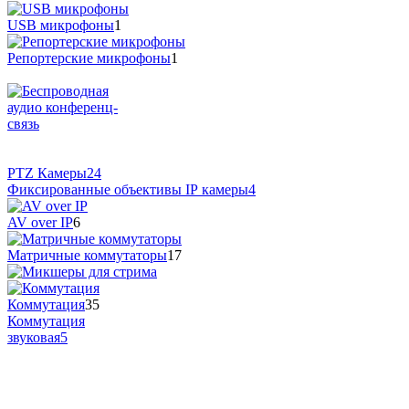
USB микрофоны
1
Репортерские микрофоны
1
PTZ Камеры
24
Фиксированные объективы IP камеры
4
AV over IP
6
Матричные коммутаторы
17
Коммутация
35
Коммутация
звуковая
5