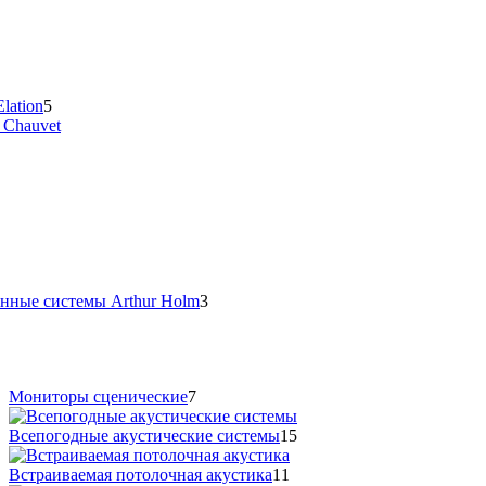
lation
5
 Chauvet
нные системы Arthur Holm
3
Мониторы сценические
7
Всепогодные акустические системы
15
Встраиваемая потолочная акустика
11