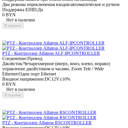
Два режима переключения входов:
автоматическое и ручное
Поддержка EDID:
Да
0 BYN
Нет в наличии
В корзину
PTZ - Контроллер Alfatron ALF-IPCONTROLLER
Соединение:
Провод
Джойстик:
Четырехмерное (вверх, вниз, влево, вправо)
управление джойстиком и часами, Zoom Tele / Wide
Ethernet:
Один порт Ethernet
Входное напряжение:
DC12V±10%
0 BYN
Нет в наличии
В корзину
PTZ - Контроллер Alfatron RSCONTROLLER
Входное напряжение:
DC12V±10%