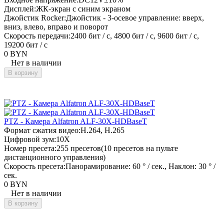
Дисплей:
ЖК-экран с синим экраном
Джойстик Rocker:
Джойстик - 3-осевое управление: вверх,
вниз, влево, вправо и поворот
Скорость передачи:
2400 бит / с, 4800 бит / с, 9600 бит / с,
19200 бит / с
0 BYN
Нет в наличии
В корзину
PTZ - Камера Alfatron ALF-30X-HDBaseT
Формат сжатия видео:
H.264, H.265
Цифровой зум:
10X
Номер пресета:
255 пресетов(10 пресетов на пульте
дистанционного управления)
Скорость пресета:
Панорамирование: 60 ° / сек., Наклон: 30 ° /
сек.
0 BYN
Нет в наличии
В корзину