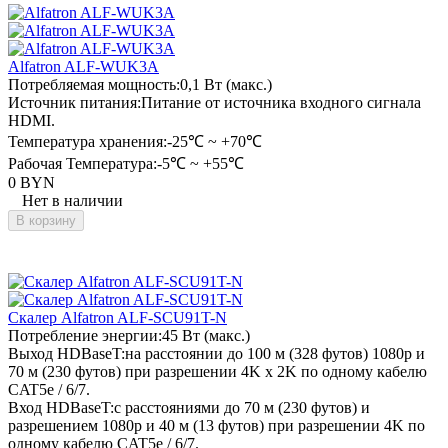
Alfatron ALF-WUK3A
Потребляемая мощность:
0,1 Вт (макс.)
Источник питания:
Питание от источника входного сигнала
HDMI.
Температура хранения:
-25℃ ~ +70℃
Рабочая Температура:
-5℃ ~ +55℃
0 BYN
Нет в наличии
В корзину
Скалер Alfatron ALF-SCU91T-N
Потребление энергии:
45 Вт (макс.)
Выход HDBaseT:
на расстоянии до 100 м (328 футов) 1080p и
70 м (230 футов) при разрешении 4K x 2K по одному кабелю
CAT5e / 6/7.
Вход HDBaseT:
с расстояниями до 70 м (230 футов) и
разрешением 1080p и 40 м (13 футов) при разрешении 4K по
одному кабелю CAT5e / 6/7.