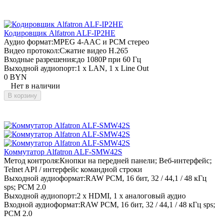
Кодировщик Alfatron ALF-IP2HE
Аудио формат:
MPEG 4-AAC и PCM стерео
Видео протокол:
Сжатие видео H.265
Входные разрешения:
до 1080P при 60 Гц
Выходной аудиопорт:
1 x LAN, 1 x Line Out
0 BYN
Нет в наличии
В корзину
Коммутатор Alfatron ALF-SMW42S
Метод контроля:
Кнопки на передней панели; Веб-интерфейс;
Telnet API / интерфейс командной строки
Выходной аудиоформат:
RAW PCM, 16 бит, 32 / 44,1 / 48 кГц
sps; PCM 2.0
Выходной аудиопорт:
2 x HDMI, 1 x аналоговый аудио
Входной аудиоформат:
RAW PCM, 16 бит, 32 / 44,1 / 48 кГц sps;
PCM 2.0