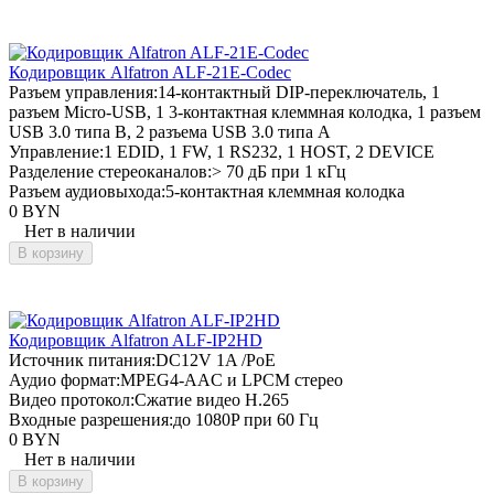
Кодировщик Alfatron ALF-21E-Codec
Разъем управления:
14-контактный DIP-переключатель, 1
разъем Micro-USB, 1 3-контактная клеммная колодка, 1 разъем
USB 3.0 типа B, 2 разъема USB 3.0 типа A
Управление:
1 EDID, 1 FW, 1 RS232, 1 HOST, 2 DEVICE
Разделение стереоканалов:
> 70 дБ при 1 кГц
Разъем аудиовыхода:
5-контактная клеммная колодка
0 BYN
Нет в наличии
В корзину
Кодировщик Alfatron ALF-IP2HD
Источник питания:
DC12V 1A /PoE
Аудио формат:
MPEG4-AAC и LPCM стерео
Видео протокол:
Сжатие видео H.265
Входные разрешения:
до 1080P при 60 Гц
0 BYN
Нет в наличии
В корзину