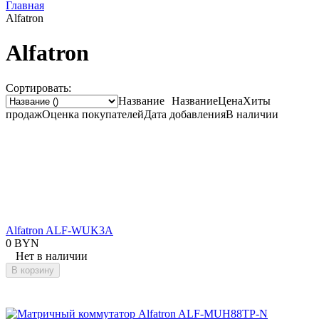
Главная
Alfatron
Alfatron
Сортировать:
Название
Название
Цена
Хиты
продаж
Оценка
покупателей
Дата добавления
В наличии
Alfatron ALF-WUK3A
0 BYN
Нет в наличии
В корзину