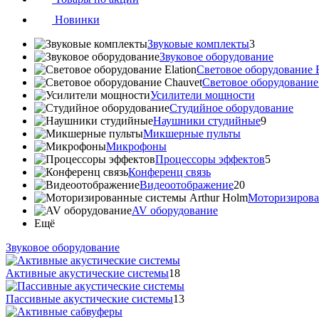
Новинки
Звуковые комплекты
3
Звуковое оборудование
Световое оборудование E
Cветовое оборудование
Усилители мощности
Студийное оборудование
Наушники студийные
9
Микшерные пульты
Микрофоны
Процессоры эффектов
5
Конференц связь
Видеоотображение
20
Моторизирова
AV оборудование
Ещё
Звуковое оборудование
Активные акустические системы
18
Пассивные акустические системы
13