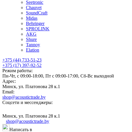
Seetronic
Chauvet
SoundCraft
Midas
Behringer
SPROLINK
AKG
Shure
Tannoy
Elation
+375 (44) 733-51-23
+375 (17) 397-92-52
Режим работы:
Пн-Чт, с 09:00-18:00, Пт с 09:00-17:00, Сб-Вс выходной
Адрес:
Минск, ул. Платонова 28 к.1
Email:
shop@acoustictrade.by
Соцсети и мессенджеры:
Минск, ул. Платонова 28 к.1
shop@acoustictrade.by
Написать в