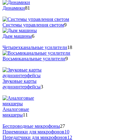
Динамики
81
Системы управления светом
9
Дым машины
6
Четырехканальные усилители
18
Восьмиканальные усилители
9
Звуковые карты
аудиоинтерфейсы
3
Аналоговые
микшеры
11
Беспроводные микрофоны
27
Приемники для микрофонов
10
Передатчики для микрофонов
12