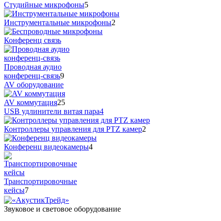
Студийные микрофоны
5
Инструментальные микрофоны
2
Конференц связь
Проводная аудио
конференц-связь
9
AV оборудование
AV коммутация
25
USB удлинители витая пара
4
Контроллеры управления для PTZ камер
2
Конференц видеокамеры
4
Транспортировочные
кейсы
7
Звуковое и световое оборудование