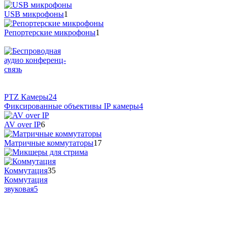
USB микрофоны
1
Репортерские микрофоны
1
PTZ Камеры
24
Фиксированные объективы IP камеры
4
AV over IP
6
Матричные коммутаторы
17
Коммутация
35
Коммутация
звуковая
5