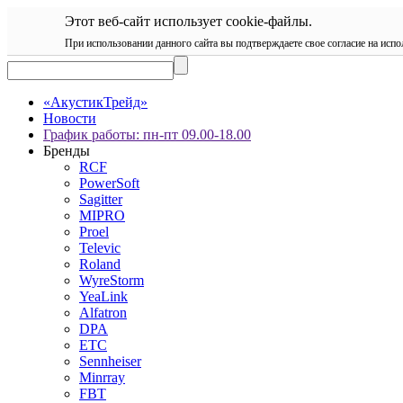
Этот веб-сайт использует cookie-файлы.
При использовании данного сайта вы подтверждаете свое согласие на испо
«АкустикТрейд»
Новости
График работы: пн-пт 09.00-18.00
Бренды
RCF
PowerSoft
Sagitter
MIPRO
Proel
Televic
Roland
WyreStorm
YeaLink
Alfatron
DPA
ETC
Sennheiser
Minrray
FBT