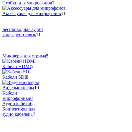
Стойки для микрофонов
7
Аксессуары для микрофонов
11
Беспроводная аудио
конференц-связь
11
Микшеры для стрима
5
Кабели HDMI
5
Кабели SDI
8
Видеомикшеры
10
Кабели
микрофонные
7
Аудио кабели
6
Коннекторы для
аудио кабелей
17