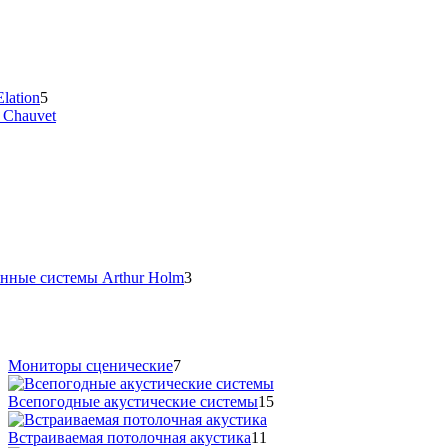
lation
5
 Chauvet
нные системы Arthur Holm
3
Мониторы сценические
7
Всепогодные акустические системы
15
Встраиваемая потолочная акустика
11