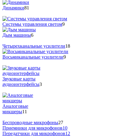
Динамики
81
Системы управления светом
9
Дым машины
6
Четырехканальные усилители
18
Восьмиканальные усилители
9
Звуковые карты
аудиоинтерфейсы
3
Аналоговые
микшеры
11
Беспроводные микрофоны
27
Приемники для микрофонов
10
Передатчики для микрофонов
12