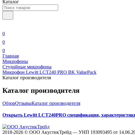
Каталог
0
0
0
Главная
Микрофоны
Студийные микрофоны
Микрофон Lewitt LCT240 PRO BK ValuePack
Каталог производителя
Каталог производителя
Обзор
Отзывы
Каталог производителя
Открыть Lewitt LCT240PRO спецификация, характеристик
2018-2026 © ООО АкустикТрейд — УНП 193093495 от 14.06.2018