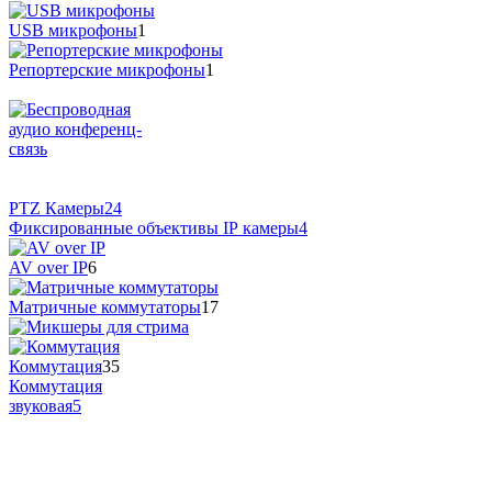
USB микрофоны
1
Репортерские микрофоны
1
PTZ Камеры
24
Фиксированные объективы IP камеры
4
AV over IP
6
Матричные коммутаторы
17
Коммутация
35
Коммутация
звуковая
5