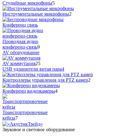
Студийные микрофоны
5
Инструментальные микрофоны
2
Конференц связь
Проводная аудио
конференц-связь
9
AV оборудование
AV коммутация
25
USB удлинители витая пара
4
Контроллеры управления для PTZ камер
2
Конференц видеокамеры
4
Транспортировочные
кейсы
7
Звуковое и световое оборудование