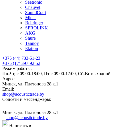
Seetronic
Chauvet
SoundCraft
Midas
Behringer
SPROLINK
AKG
Shure
Tannoy
Elation
+375 (44) 733-51-23
+375 (17) 397-92-52
Режим работы:
Пн-Чт, с 09:00-18:00, Пт с 09:00-17:00, Сб-Вс выходной
Адрес:
Минск, ул. Платонова 28 к.1
Email:
shop@acoustictrade.by
Соцсети и мессенджеры:
Минск, ул. Платонова 28 к.1
shop@acoustictrade.by
Написать в