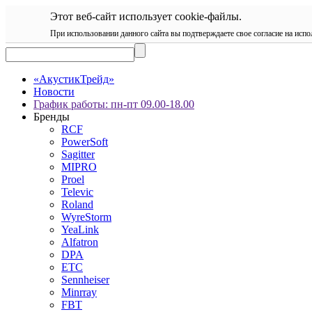
Этот веб-сайт использует cookie-файлы.
При использовании данного сайта вы подтверждаете свое согласие на испо
«АкустикТрейд»
Новости
График работы: пн-пт 09.00-18.00
Бренды
RCF
PowerSoft
Sagitter
MIPRO
Proel
Televic
Roland
WyreStorm
YeaLink
Alfatron
DPA
ETC
Sennheiser
Minrray
FBT