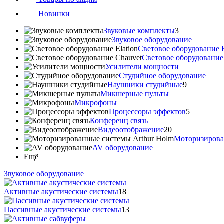
Новинки
Звуковые комплекты
3
Звуковое оборудование
Световое оборудование E
Cветовое оборудование
Усилители мощности
Студийное оборудование
Наушники студийные
9
Микшерные пульты
Микрофоны
Процессоры эффектов
5
Конференц связь
Видеоотображение
20
Моторизирова
AV оборудование
Ещё
Звуковое оборудование
Активные акустические системы
18
Пассивные акустические системы
13