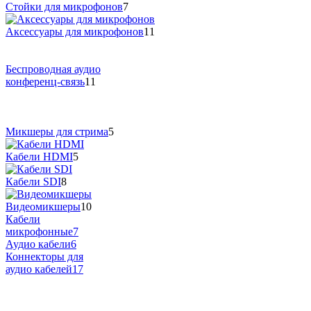
Стойки для микрофонов
7
Аксессуары для микрофонов
11
Беспроводная аудио
конференц-связь
11
Микшеры для стрима
5
Кабели HDMI
5
Кабели SDI
8
Видеомикшеры
10
Кабели
микрофонные
7
Аудио кабели
6
Коннекторы для
аудио кабелей
17