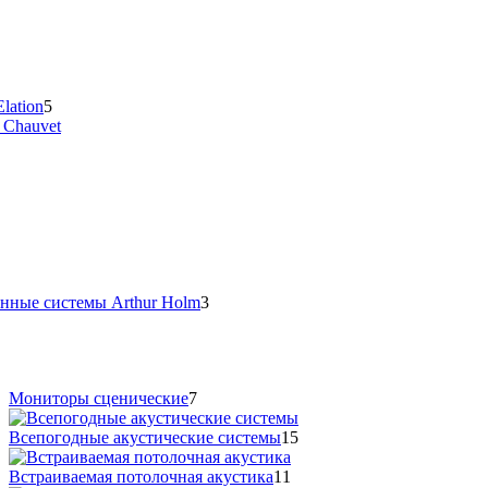
lation
5
 Chauvet
нные системы Arthur Holm
3
Мониторы сценические
7
Всепогодные акустические системы
15
Встраиваемая потолочная акустика
11