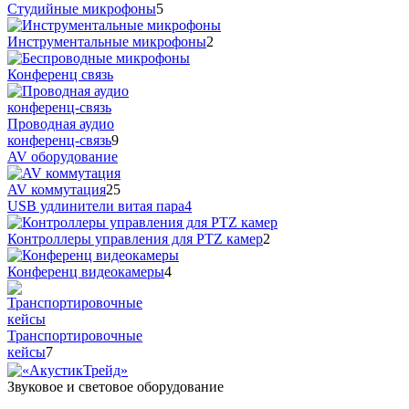
Студийные микрофоны
5
Инструментальные микрофоны
2
Конференц связь
Проводная аудио
конференц-связь
9
AV оборудование
AV коммутация
25
USB удлинители витая пара
4
Контроллеры управления для PTZ камер
2
Конференц видеокамеры
4
Транспортировочные
кейсы
7
Звуковое и световое оборудование