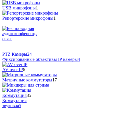
USB микрофоны
1
Репортерские микрофоны
1
PTZ Камеры
24
Фиксированные объективы IP камеры
4
AV over IP
6
Матричные коммутаторы
17
Коммутация
35
Коммутация
звуковая
5