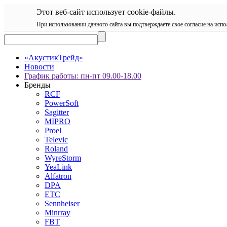
Этот веб-сайт использует cookie-файлы.
При использовании данного сайта вы подтверждаете свое согласие на испо
«АкустикТрейд»
Новости
График работы: пн-пт 09.00-18.00
Бренды
RCF
PowerSoft
Sagitter
MIPRO
Proel
Televic
Roland
WyreStorm
YeaLink
Alfatron
DPA
ETC
Sennheiser
Minrray
FBT