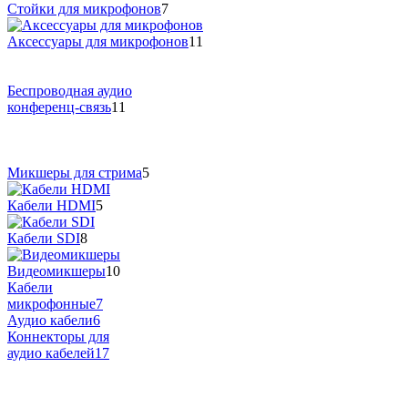
Стойки для микрофонов
7
Аксессуары для микрофонов
11
Беспроводная аудио
конференц-связь
11
Микшеры для стрима
5
Кабели HDMI
5
Кабели SDI
8
Видеомикшеры
10
Кабели
микрофонные
7
Аудио кабели
6
Коннекторы для
аудио кабелей
17