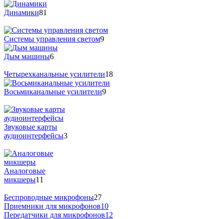
Динамики
81
Системы управления светом
9
Дым машины
6
Четырехканальные усилители
18
Восьмиканальные усилители
9
Звуковые карты
аудиоинтерфейсы
3
Аналоговые
микшеры
11
Беспроводные микрофоны
27
Приемники для микрофонов
10
Передатчики для микрофонов
12