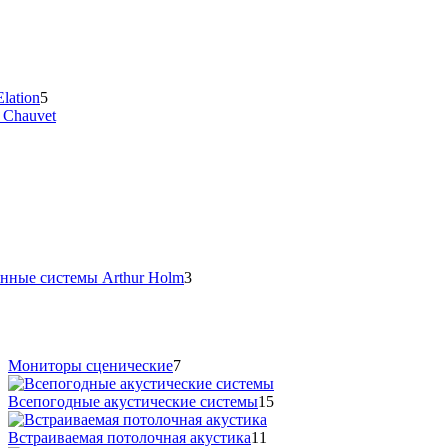
lation
5
 Chauvet
нные системы Arthur Holm
3
Мониторы сценические
7
Всепогодные акустические системы
15
Встраиваемая потолочная акустика
11