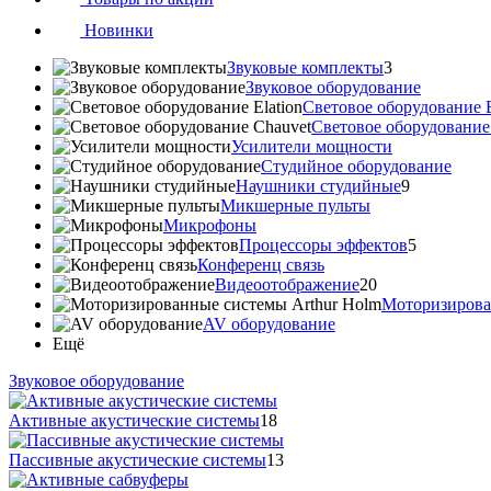
Новинки
Звуковые комплекты
3
Звуковое оборудование
Световое оборудование E
Cветовое оборудование
Усилители мощности
Студийное оборудование
Наушники студийные
9
Микшерные пульты
Микрофоны
Процессоры эффектов
5
Конференц связь
Видеоотображение
20
Моторизирова
AV оборудование
Ещё
Звуковое оборудование
Активные акустические системы
18
Пассивные акустические системы
13