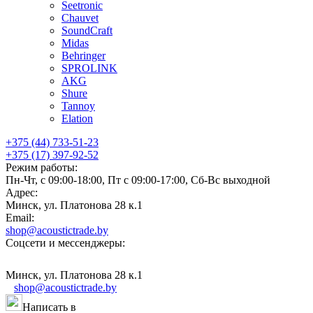
Seetronic
Chauvet
SoundCraft
Midas
Behringer
SPROLINK
AKG
Shure
Tannoy
Elation
+375 (44) 733-51-23
+375 (17) 397-92-52
Режим работы:
Пн-Чт, с 09:00-18:00, Пт с 09:00-17:00, Сб-Вс выходной
Адрес:
Минск, ул. Платонова 28 к.1
Email:
shop@acoustictrade.by
Соцсети и мессенджеры:
Минск, ул. Платонова 28 к.1
shop@acoustictrade.by
Написать в