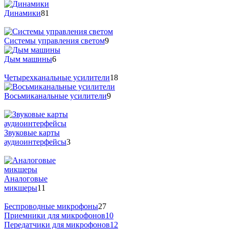
Динамики
81
Системы управления светом
9
Дым машины
6
Четырехканальные усилители
18
Восьмиканальные усилители
9
Звуковые карты
аудиоинтерфейсы
3
Аналоговые
микшеры
11
Беспроводные микрофоны
27
Приемники для микрофонов
10
Передатчики для микрофонов
12