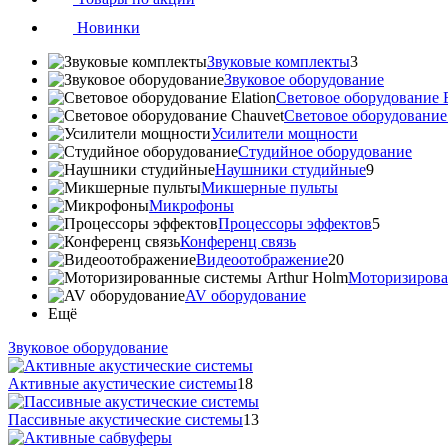
Новинки
Звуковые комплекты
3
Звуковое оборудование
Световое оборудование E
Cветовое оборудование
Усилители мощности
Студийное оборудование
Наушники студийные
9
Микшерные пульты
Микрофоны
Процессоры эффектов
5
Конференц связь
Видеоотображение
20
Моторизирова
AV оборудование
Ещё
Звуковое оборудование
Активные акустические системы
18
Пассивные акустические системы
13