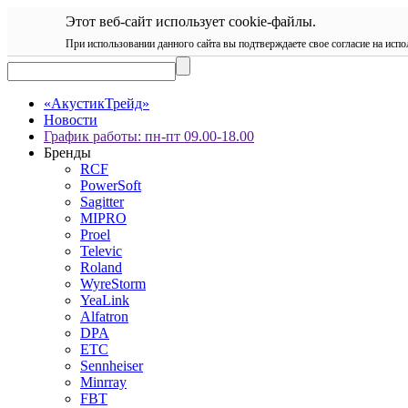
Этот веб-сайт использует cookie-файлы.
При использовании данного сайта вы подтверждаете свое согласие на испо
«АкустикТрейд»
Новости
График работы: пн-пт 09.00-18.00
Бренды
RCF
PowerSoft
Sagitter
MIPRO
Proel
Televic
Roland
WyreStorm
YeaLink
Alfatron
DPA
ETC
Sennheiser
Minrray
FBT