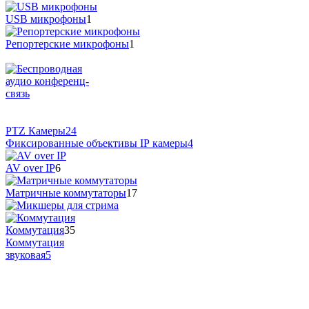
USB микрофоны
1
Репортерские микрофоны
1
PTZ Камеры
24
Фиксированные объективы IP камеры
4
AV over IP
6
Матричные коммутаторы
17
Коммутация
35
Коммутация
звуковая
5