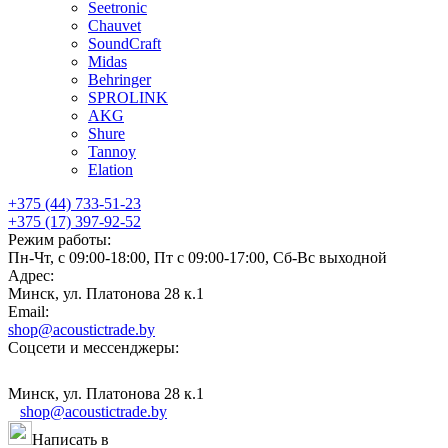
Seetronic
Chauvet
SoundCraft
Midas
Behringer
SPROLINK
AKG
Shure
Tannoy
Elation
+375 (44) 733-51-23
+375 (17) 397-92-52
Режим работы:
Пн-Чт, с 09:00-18:00, Пт с 09:00-17:00, Сб-Вс выходной
Адрес:
Минск, ул. Платонова 28 к.1
Email:
shop@acoustictrade.by
Соцсети и мессенджеры:
Минск, ул. Платонова 28 к.1
shop@acoustictrade.by
Написать в