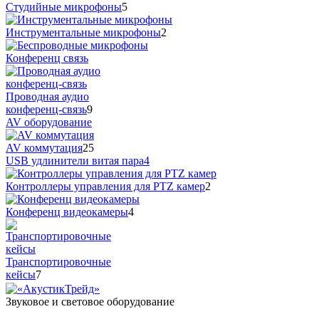
Студийные микрофоны
5
Инструментальные микрофоны
2
Конференц связь
Проводная аудио
конференц-связь
9
AV оборудование
AV коммутация
25
USB удлинители витая пара
4
Контроллеры управления для PTZ камер
2
Конференц видеокамеры
4
Транспортировочные
кейсы
7
Звуковое и световое оборудование