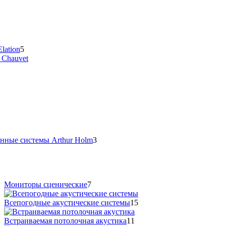
lation
5
 Chauvet
нные системы Arthur Holm
3
Мониторы сценические
7
Всепогодные акустические системы
15
Встраиваемая потолочная акустика
11