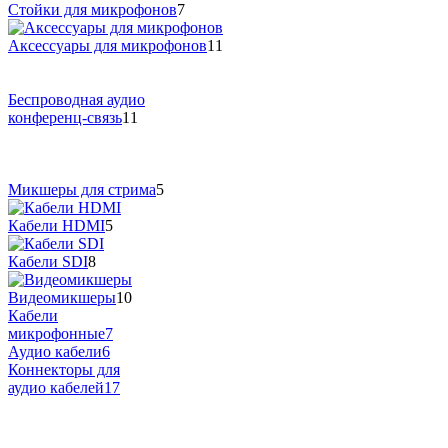
Стойки для микрофонов
7
Аксессуары для микрофонов
11
Беспроводная аудио
конференц-связь
11
Микшеры для стрима
5
Кабели HDMI
5
Кабели SDI
8
Видеомикшеры
10
Кабели
микрофонные
7
Аудио кабели
6
Коннекторы для
аудио кабелей
17