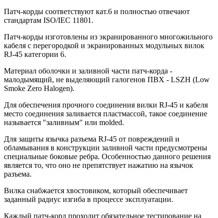
Патч-корды соответствуют кат.6 и полностью отвечают
стандартам ISO/IEC 11801.
Патч-корды изготовлены из экранированного многожильного
кабеля с перегородкой и экранированных модульных вилок
RJ-45 категории 6.
Материал оболочки и заливной части патч-корда -
малодымящий, не выделяющий галогенов ПВХ - LSZH (Low
Smoke Zero Halogen).
Для обеспечения прочного соединения вилки RJ-45 и кабеля
место соединения заливается пластмассой, такое соединение
называется "заливным" или molded.
Для защиты язычка разъема RJ-45 от повреждений и
обламывания в конструкции заливной части предусмотрены
специальные боковые ребра. Особенностью данного решения
является то, что оно не препятствует нажатию на язычок
разъема.
Вилка снабжается хвостовиком, который обеспечивает
заданный радиус изгиба в процессе эксплуатации.
Каждый патч-корд проходит обязательное тестирование на