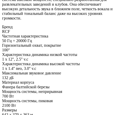
развлекательных заведений и клубов. Она обеспечивает
высокую детальность звука в ближнем поле, четкость вокала и
стабильный тональный баланс даже на высоких уровнях
громкости.
Бренд
RCF
Частотная характеристика
50 Гц ÷ 20000 Гц
Горизонтальный охват, покрытие
100°
Характеристика динамика низкой частоты
1 x 12'', 2.5'' v.c
Характеристика динамика высокой частоты
1 x 1.4'' neo, 3.0'' v.c
Максимальная звуковое давление
132 дБ
Материал корпуса
Фанера балтийской березы
Мощность системы, неприрывная
700 Вт
Мощность системы, пиковая
2100 Вт
Размеры
642 × 370 × 363 м