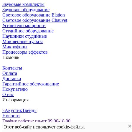
Звуковые комплекты
Звуковое оборудование
Световое оборудование Elation
Cветовое оборудование Chauvet
Усилители мощности
Студийное оборудование
Наушники студийные
Микшерные пульты
Микрофоны
Процессоры эффектов
Помощь
Контакты
Оплата
Доставка
Гарантийное обслуживание
Покупателю
О нас
Информация
«АкустикТрейд»
Новости
График работы: пн-пт 09.00-18.00
Политика персональных данных
Этот веб-сайт использует cookie-файлы.
Мы сохраняем файлы cookie: это помогает сайту работать