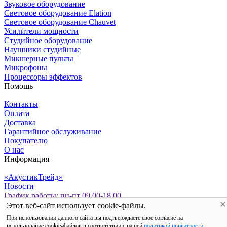
Звуковое оборудование
Световое оборудование Elation
Cветовое оборудование Chauvet
Усилители мощности
Студийное оборудование
Наушники студийные
Микшерные пульты
Микрофоны
Процессоры эффектов
Помощь
Контакты
Оплата
Доставка
Гарантийное обслуживание
Покупателю
О нас
Информация
«АкустикТрейд»
Новости
График работы: пн-пт 09.00-18.00
Политика персональных данных
Этот веб-сайт использует cookie-файлы.
Мы сохраняем файлы cookie: это помогает сайту работать
При использовании данного сайта вы подтверждаете свое согласие на
лучше. Если Вы продолжите использовать сайт, мы будем
использование cookie-файлов в соответствии с нашей
политикой приватности
.