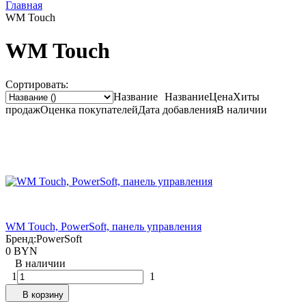
Главная
WM Touch
WM Touch
Сортировать:
Название
Название
Цена
Хиты
продаж
Оценка
покупателей
Дата добавления
В наличии
WM Touch, PowerSoft, панель управления
Бренд:
PowerSoft
0 BYN
В наличии
1
1
В корзину