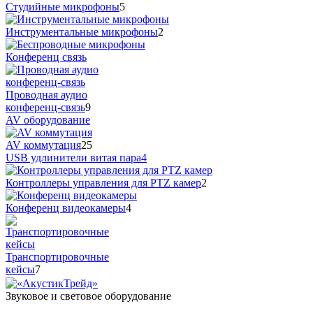
Студийные микрофоны
5
Инструментальные микрофоны
2
Конференц связь
Проводная аудио
конференц-связь
9
AV оборудование
AV коммутация
25
USB удлинители витая пара
4
Контроллеры управления для PTZ камер
2
Конференц видеокамеры
4
Транспортировочные
кейсы
7
Звуковое и световое оборудование