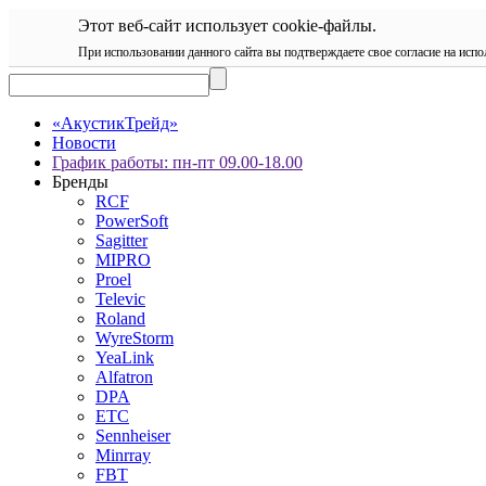
Этот веб-сайт использует cookie-файлы.
При использовании данного сайта вы подтверждаете свое согласие на испо
«АкустикТрейд»
Новости
График работы: пн-пт 09.00-18.00
Бренды
RCF
PowerSoft
Sagitter
MIPRO
Proel
Televic
Roland
WyreStorm
YeaLink
Alfatron
DPA
ETC
Sennheiser
Minrray
FBT