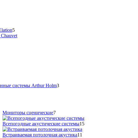
lation
5
 Chauvet
нные системы Arthur Holm
3
Мониторы сценические
7
Всепогодные акустические системы
15
Встраиваемая потолочная акустика
11