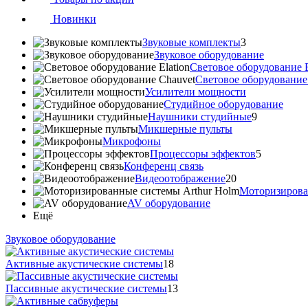
Новинки
Звуковые комплекты
3
Звуковое оборудование
Световое оборудование E
Cветовое оборудование
Усилители мощности
Студийное оборудование
Наушники студийные
9
Микшерные пульты
Микрофоны
Процессоры эффектов
5
Конференц связь
Видеоотображение
20
Моторизирова
AV оборудование
Ещё
Звуковое оборудование
Активные акустические системы
18
Пассивные акустические системы
13