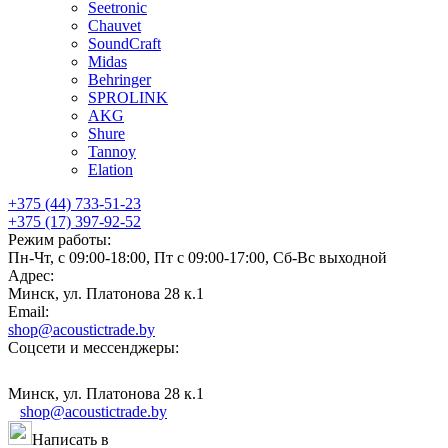
Seetronic
Chauvet
SoundCraft
Midas
Behringer
SPROLINK
AKG
Shure
Tannoy
Elation
+375 (44) 733-51-23
+375 (17) 397-92-52
Режим работы:
Пн-Чт, с 09:00-18:00, Пт с 09:00-17:00, Сб-Вс выходной
Адрес:
Минск, ул. Платонова 28 к.1
Email:
shop@acoustictrade.by
Соцсети и мессенджеры:
Минск, ул. Платонова 28 к.1
shop@acoustictrade.by
Написать в