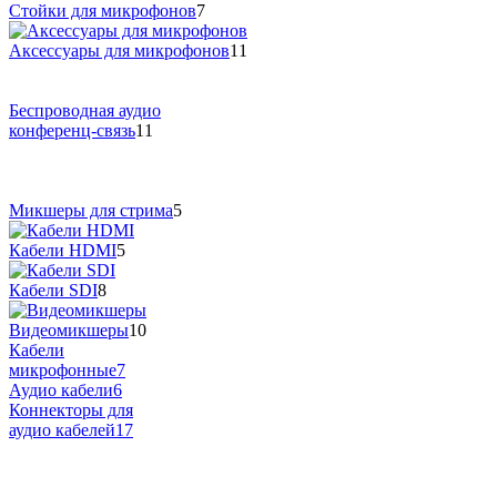
Стойки для микрофонов
7
Аксессуары для микрофонов
11
Беспроводная аудио
конференц-связь
11
Микшеры для стрима
5
Кабели HDMI
5
Кабели SDI
8
Видеомикшеры
10
Кабели
микрофонные
7
Аудио кабели
6
Коннекторы для
аудио кабелей
17