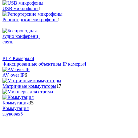
USB микрофоны
1
Репортерские микрофоны
1
PTZ Камеры
24
Фиксированные объективы IP камеры
4
AV over IP
6
Матричные коммутаторы
17
Коммутация
35
Коммутация
звуковая
5