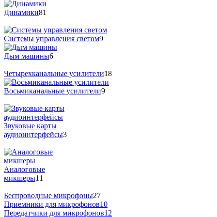
Динамики
81
Системы управления светом
9
Дым машины
6
Четырехканальные усилители
18
Восьмиканальные усилители
9
Звуковые карты
аудиоинтерфейсы
3
Аналоговые
микшеры
11
Беспроводные микрофоны
27
Приемники для микрофонов
10
Передатчики для микрофонов
12