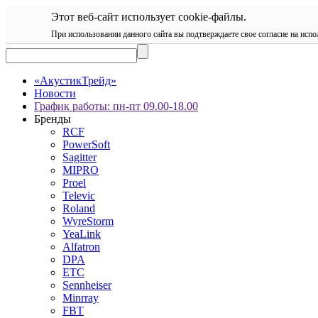
Этот веб-сайт использует cookie-файлы.
При использовании данного сайта вы подтверждаете свое согласие на испо
«АкустикТрейд»
Новости
График работы: пн-пт 09.00-18.00
Бренды
RCF
PowerSoft
Sagitter
MIPRO
Proel
Televic
Roland
WyreStorm
YeaLink
Alfatron
DPA
ETC
Sennheiser
Minrray
FBT