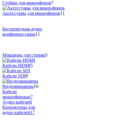
Стойки для микрофонов
7
Аксессуары для микрофонов
11
Беспроводная аудио
конференц-связь
11
Микшеры для стрима
5
Кабели HDMI
5
Кабели SDI
8
Видеомикшеры
10
Кабели
микрофонные
7
Аудио кабели
6
Коннекторы для
аудио кабелей
17