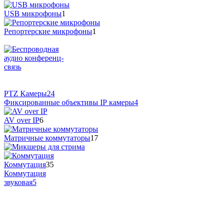
USB микрофоны
1
Репортерские микрофоны
1
PTZ Камеры
24
Фиксированные объективы IP камеры
4
AV over IP
6
Матричные коммутаторы
17
Коммутация
35
Коммутация
звуковая
5