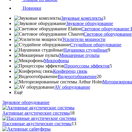
Новинки
Звуковые комплекты
3
Звуковое оборудование
Световое оборудование E
Cветовое оборудование
Усилители мощности
Студийное оборудование
Наушники студийные
9
Микшерные пульты
Микрофоны
Процессоры эффектов
5
Конференц связь
Видеоотображение
20
Моторизирова
AV оборудование
Ещё
Звуковое оборудование
Активные акустические системы
18
Пассивные акустические системы
13