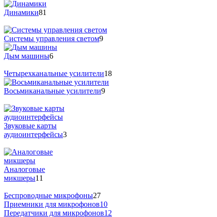
Динамики
81
Системы управления светом
9
Дым машины
6
Четырехканальные усилители
18
Восьмиканальные усилители
9
Звуковые карты
аудиоинтерфейсы
3
Аналоговые
микшеры
11
Беспроводные микрофоны
27
Приемники для микрофонов
10
Передатчики для микрофонов
12