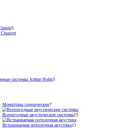
lation
5
 Chauvet
нные системы Arthur Holm
3
Мониторы сценические
7
Всепогодные акустические системы
15
Встраиваемая потолочная акустика
11