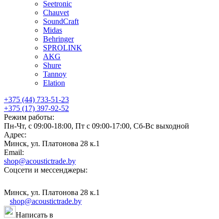
Seetronic
Chauvet
SoundCraft
Midas
Behringer
SPROLINK
AKG
Shure
Tannoy
Elation
+375 (44) 733-51-23
+375 (17) 397-92-52
Режим работы:
Пн-Чт, с 09:00-18:00, Пт с 09:00-17:00, Сб-Вс выходной
Адрес:
Минск, ул. Платонова 28 к.1
Email:
shop@acoustictrade.by
Соцсети и мессенджеры:
Минск, ул. Платонова 28 к.1
shop@acoustictrade.by
Написать в