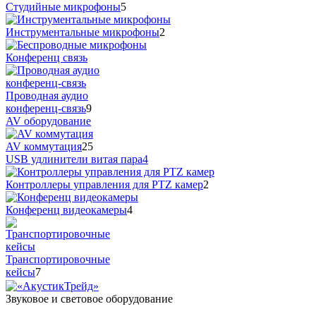
Студийные микрофоны
5
Инструментальные микрофоны
2
Конференц связь
Проводная аудио
конференц-связь
9
AV оборудование
AV коммутация
25
USB удлинители витая пара
4
Контроллеры управления для PTZ камер
2
Конференц видеокамеры
4
Транспортировочные
кейсы
7
Звуковое и световое оборудование