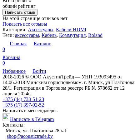
Все отзывы
0
общий рейтинг
Написать отзыв
На этой странице отзывов нет
Показать все отзывы
Категории:
Аксессуары
,
Кабели HDMI
Теги:
аксессуары
,
Кабель
,
Коммутация
,
Roland
Главная
Каталог
0
Корзина
0
Избранное
Войти
2018-2026 © ООО АкустикТрейд — УНП 193093495 от
14.06.2018 Минским горисполкомом. г. Минск, ул Платонова
28/1. Регистрация в Торговом реестре РБ № 578662 от 12
апреля 2024г.
+375 (44) 733-51-23
+375 (17) 397-92-52
Написать в мессенджеры:
Написать в Telegram
Контакты:
Минск, ул. Платонова 28 к.1
shop@acoustictrade.by