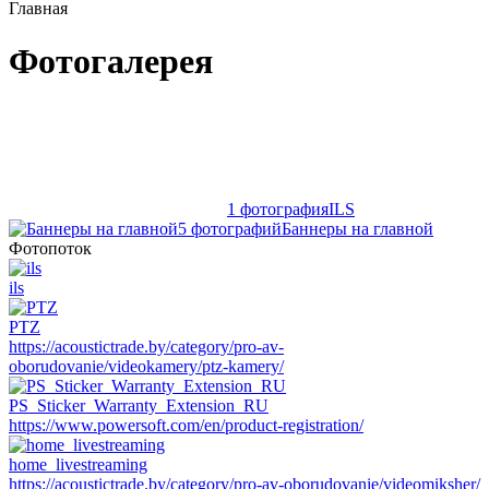
Главная
Фотогалерея
1 фотография
ILS
5 фотографий
Баннеры на главной
Фотопоток
ils
PTZ
https://acoustictrade.by/category/pro-av-
oborudovanie/videokamery/ptz-kamery/
PS_Sticker_Warranty_Extension_RU
https://www.powersoft.com/en/product-registration/
home_livestreaming
https://acoustictrade.by/category/pro-av-oborudovanie/videomiksher/