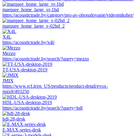
marquee_home_large_vr-1hd
https://acoustictrade.by/category/pro-av-oborudovanie/videomiksher/
marquee_home_large_v-02hd_2
X4L
https://acoustictrade.by/x4l/
Mezzo
https://acoustictrade.by/search/?query=mezzo
TT-USA-desktop-2019
JMIX
https://www.rcf.it/en_US/products/product-detail/evox-
jmix8/493250
HDL-USA-desktop-2019
https://acoustictrade.by/search/?query=hdl
hdl-28-desk
E-MAX-series-desk