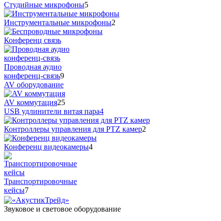
Студийные микрофоны
5
Инструментальные микрофоны
2
Конференц связь
Проводная аудио
конференц-связь
9
AV оборудование
AV коммутация
25
USB удлинители витая пара
4
Контроллеры управления для PTZ камер
2
Конференц видеокамеры
4
Транспортировочные
кейсы
7
Звуковое и световое оборудование