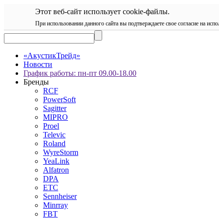
Этот веб-сайт использует cookie-файлы.
При использовании данного сайта вы подтверждаете свое согласие на испо
«АкустикТрейд»
Новости
График работы: пн-пт 09.00-18.00
Бренды
RCF
PowerSoft
Sagitter
MIPRO
Proel
Televic
Roland
WyreStorm
YeaLink
Alfatron
DPA
ETC
Sennheiser
Minrray
FBT