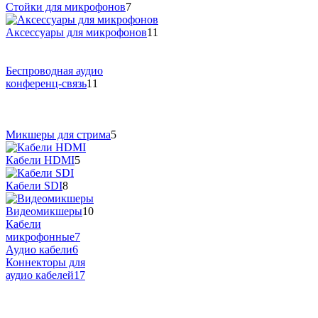
Стойки для микрофонов
7
Аксессуары для микрофонов
11
Беспроводная аудио
конференц-связь
11
Микшеры для стрима
5
Кабели HDMI
5
Кабели SDI
8
Видеомикшеры
10
Кабели
микрофонные
7
Аудио кабели
6
Коннекторы для
аудио кабелей
17