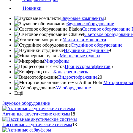
Новинки
Звуковые комплекты
3
Звуковое оборудование
Световое оборудование E
Cветовое оборудование
Усилители мощности
Студийное оборудование
Наушники студийные
9
Микшерные пульты
Микрофоны
Процессоры эффектов
5
Конференц связь
Видеоотображение
20
Моторизирова
AV оборудование
Ещё
Звуковое оборудование
Активные акустические системы
18
Пассивные акустические системы
13