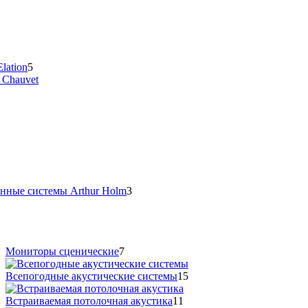
lation
5
 Chauvet
нные системы Arthur Holm
3
Мониторы сценические
7
Всепогодные акустические системы
15
Встраиваемая потолочная акустика
11