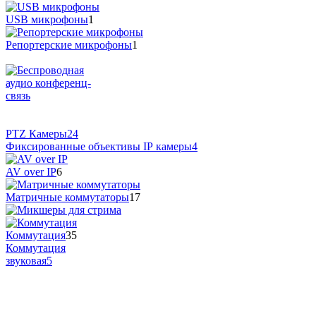
USB микрофоны
1
Репортерские микрофоны
1
PTZ Камеры
24
Фиксированные объективы IP камеры
4
AV over IP
6
Матричные коммутаторы
17
Коммутация
35
Коммутация
звуковая
5