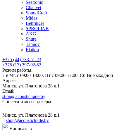
Seetronic
Chauvet
SoundCraft
Midas
Behringer
SPROLINK
AKG
Shure
Tannoy
Elation
+375 (44) 733-51-23
+375 (17) 397-92-52
Режим работы:
Пн-Чт, с 09:00-18:00, Пт с 09:00-17:00, Сб-Вс выходной
Адрес:
Минск, ул. Платонова 28 к.1
Email:
shop@acoustictrade.by
Соцсети и мессенджеры:
Минск, ул. Платонова 28 к.1
shop@acoustictrade.by
Написать в