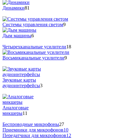
Динамики
81
Системы управления светом
9
Дым машины
6
Четырехканальные усилители
18
Восьмиканальные усилители
9
Звуковые карты
аудиоинтерфейсы
3
Аналоговые
микшеры
11
Беспроводные микрофоны
27
Приемники для микрофонов
10
Передатчики для микрофонов
12