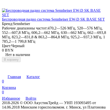
Беспроводная радио система Sennheiser EW-D SK BASE SET
Бренд:
Sennheiser
Рабочие диапазоны частот:
470,2—526 МГц, 520—576 МГц,
552—607,8 МГц, 606,2—662 МГц, 630—662 МГц, 662—693,8
МГц, 823,2—831,8 & 863,2—864,8 МГц, 925,2—937,3 МГц, 1
785,2—1 799,8 МГц
Цвет:
Черный
0 BYN
Нет в наличии
В корзину
Главная
Каталог
0
Корзина
0
Избранное
Войти
2018-2026 © ООО АкустикТрейд — УНП 193093495 от
14.06.2018 Минским горисполкомом. г. Минск, ул Платонова