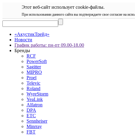
Этот веб-сайт использует cookie-файлы.
При использовании данного сайта вы подтверждаете свое согласие на испо
«АкустикТрейд»
Новости
График работы: пн-пт 09.00-18.00
Бренды
RCF
PowerSoft
Sagitter
MIPRO
Proel
Televic
Roland
WyreStorm
YeaLink
Alfatron
DPA
ETC
Sennheiser
Minrray
FBT