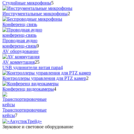
Студийные микрофоны
5
Инструментальные микрофоны
2
Конференц связь
Проводная аудио
конференц-связь
9
AV оборудование
AV коммутация
25
USB удлинители витая пара
4
Контроллеры управления для PTZ камер
2
Конференц видеокамеры
4
Транспортировочные
кейсы
7
Звуковое и световое оборудование