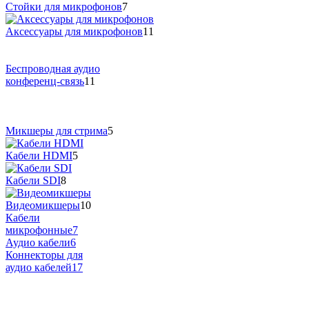
Стойки для микрофонов
7
Аксессуары для микрофонов
11
Беспроводная аудио
конференц-связь
11
Микшеры для стрима
5
Кабели HDMI
5
Кабели SDI
8
Видеомикшеры
10
Кабели
микрофонные
7
Аудио кабели
6
Коннекторы для
аудио кабелей
17