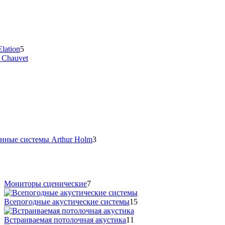
lation
5
 Chauvet
нные системы Arthur Holm
3
Мониторы сценические
7
Всепогодные акустические системы
15
Встраиваемая потолочная акустика
11