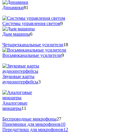
Динамики
81
Системы управления светом
9
Дым машины
6
Четырехканальные усилители
18
Восьмиканальные усилители
9
Звуковые карты
аудиоинтерфейсы
3
Аналоговые
микшеры
11
Беспроводные микрофоны
27
Приемники для микрофонов
10
Передатчики для микрофонов
12