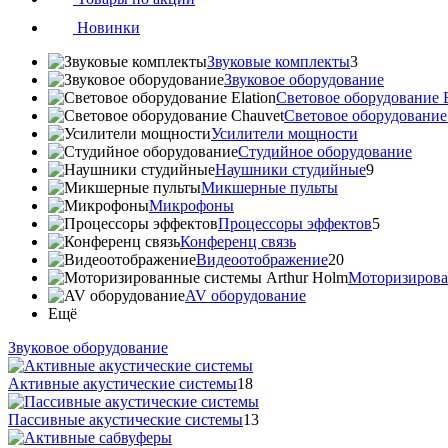
Новинки
Звуковые комплекты
3
Звуковое оборудование
Световое оборудование E
Cветовое оборудование
Усилители мощности
Студийное оборудование
Наушники студийные
9
Микшерные пульты
Микрофоны
Процессоры эффектов
5
Конференц связь
Видеоотображение
20
Моторизирова
AV оборудование
Ещё
Звуковое оборудование
Активные акустические системы
18
Пассивные акустические системы
13