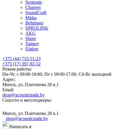
Seetronic
Chauvet
SoundCraft
Midas
Behringer
SPROLINK
AKG
Shure
Tannoy
Elation
+375 (44) 733-51-23
+375 (17) 397-92-52
Режим работы:
Пн-Чт, с 09:00-18:00, Пт с 09:00-17:00, Сб-Вс выходной
Адрес:
Минск, ул. Платонова 28 к.1
Email:
shop@acoustictrade.by
Соцсети и мессенджеры:
Минск, ул. Платонова 28 к.1
shop@acoustictrade.by
Написать в