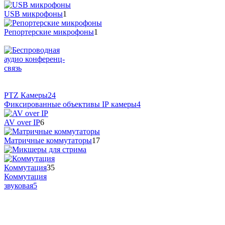
USB микрофоны
1
Репортерские микрофоны
1
PTZ Камеры
24
Фиксированные объективы IP камеры
4
AV over IP
6
Матричные коммутаторы
17
Коммутация
35
Коммутация
звуковая
5